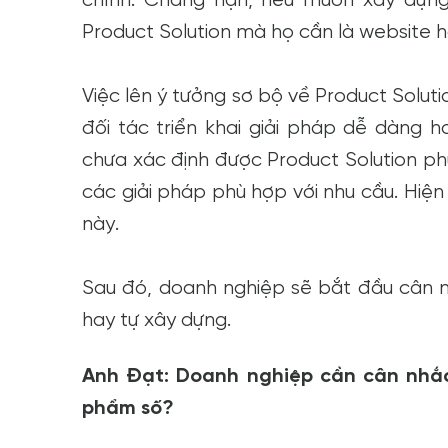
Product Solution mà họ cần là website 
Việc lên ý tưởng sơ bộ về Product Solut
đối tác triển khai giải pháp dễ dàng 
chưa xác định được Product Solution phù
các giải pháp phù hợp với nhu cầu. Hiện
này.
Sau đó, doanh nghiệp sẽ bắt đầu cân n
hay tự xây dựng.
Anh Đạt: Doanh nghiệp cần cân nhắc
phẩm số?