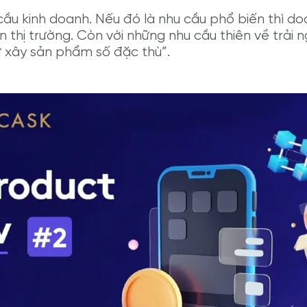
cầu kinh doanh. Nếu đó là nhu cầu phổ biến thì d
thị trường. Còn với những nhu cầu thiên về trải 
 xây sản phẩm số đặc thù”.