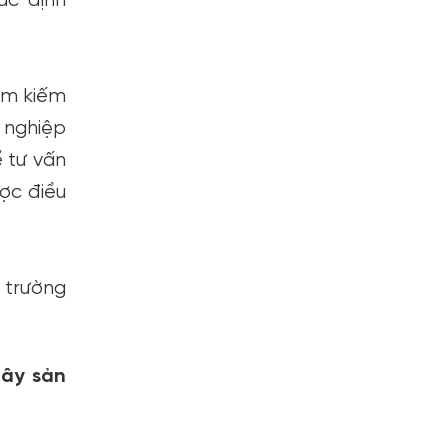
tìm kiếm
 nghiệp
ể tư vấn
ược điều
 trường
xây sản