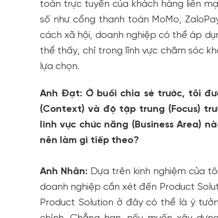
toán trực tuyến của khách hàng liền m
số như cổng thanh toán MoMo, ZaloPay
cách xã hội, doanh nghiệp có thể áp dụ
thể thấy, chỉ trong lĩnh vực chăm sóc 
lựa chọn.
Anh Đạt: Ở buổi chia sẻ trước, tôi đ
(Context) và độ tập trung (Focus) t
lĩnh vực chức năng (Business Area) n
nên làm gì tiếp theo?
Anh Nhân:
Dựa trên kinh nghiệm của tôi
doanh nghiệp cần xét đến Product Soluti
Product Solution ở đây có thể là ý tư
chỉnh. Chẳng hạn, nếu muốn xây dựng