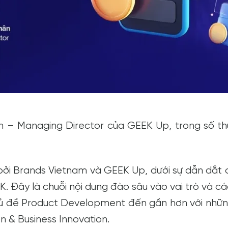
n – Managing Director của GEEK Up, trong số th
n bởi Brands Vietnam và GEEK Up, dưới sự dẫn dắt
 Đây là chuỗi nội dung đào sâu vào vai trò và cá
ủ đề Product Development đến gần hơn với nhữn
 & Business Innovation.