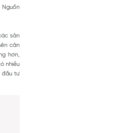
, Nguồn
các sản
nên cân
ng hơn,
ó nhiều
 đầu tư