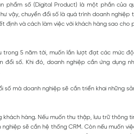
n phẩm số (Digital Product) là một phần của qu
Như vậy, chuyển đổi số là quá trình doanh nghiệp 
ết định và cách làm việc với khách hàng sao cho 
u trong 5 năm tới, muốn lần lượt đạt các mức độ
n đổi số. Khi đó, doanh nghiệp cần ứng dụng nh
.
ổi số mà doanh nghiệp sẽ cần triển khai những s
g khách hàng. Nếu muốn thu thập, lưu trữ thông t
h nghiệp sẽ cần hệ thống CRM. Còn nếu muốn việ