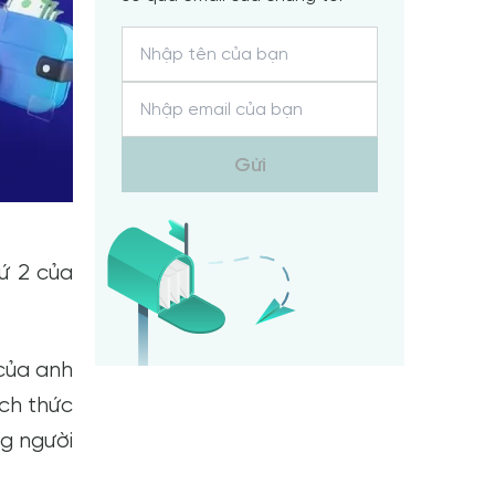
Gửi
ứ 2 của
 của anh
ch thức
g người