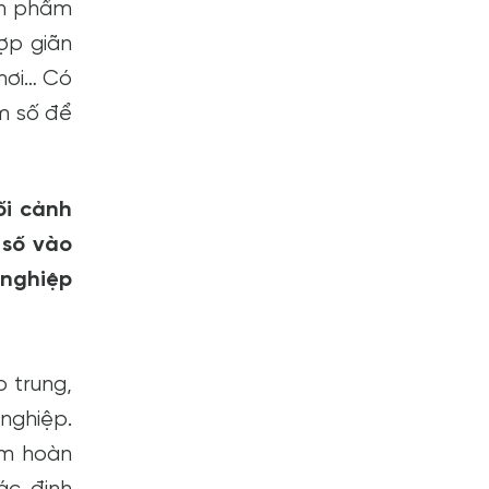
ản phẩm
ợp giãn
nơi… Có
m số để
ối cảnh
 số vào
 nghiệp
p trung,
 nghiệp.
ẩm hoàn
ác định