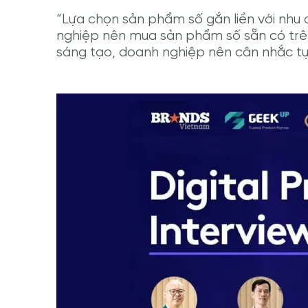
“Lựa chọn sản phẩm số gắn liền với nhu 
nghiệp nên mua sản phẩm số sẵn có trên 
sáng tạo, doanh nghiệp nên cân nhắc tự