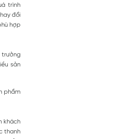
á trình
thay đổi
phù hợp
 trưởng
iều sản
ản phẩm
in khách
c thanh