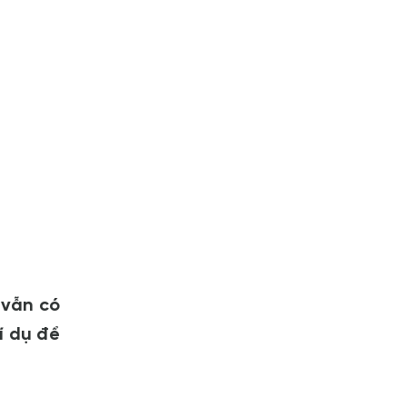
 vẫn có
í dụ để