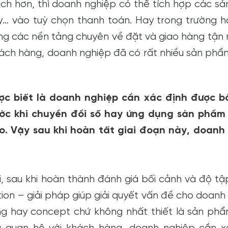
ạch hơn, thì doanh nghiệp có thể tích hợp các s
… vào tuỳ chọn thanh toán. Hay trong trường h
ng các nền tảng chuyên về đặt và giao hàng tận 
khách hàng, doanh nghiệp đã có rất nhiều sản phẩ
ược biết là doanh nghiệp cần xác định được b
rước khi chuyển đổi số hay ứng dụng sản phẩm
ào. Vậy sau khi hoàn tất giai đoạn này, doanh
, sau khi hoàn thành đánh giá bối cảnh và độ tậ
on – giải pháp giúp giải quyết vấn đề cho doanh
ởng hay concept chứ không nhất thiết là sản ph
 quan hệ với khách hàng, doanh nghiệp cần x