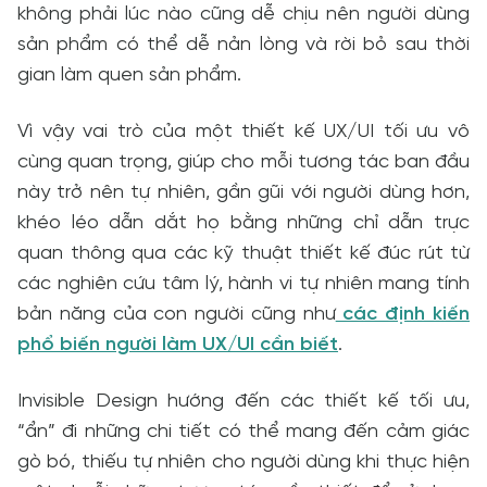
không phải lúc nào cũng dễ chịu nên người dùng
sản phẩm có thể dễ nản lòng và rời bỏ sau thời
gian làm quen sản phẩm.
Vì vậy vai trò của một thiết kế UX/UI tối ưu vô
cùng quan trọng, giúp cho mỗi tương tác ban đầu
này trở nên tự nhiên, gần gũi với người dùng hơn,
khéo léo dẫn dắt họ bằng những chỉ dẫn trực
quan thông qua các kỹ thuật thiết kế đúc rút từ
các nghiên cứu tâm lý, hành vi tự nhiên mang tính
bản năng của con người cũng như
các định kiến
phổ biến người làm UX/UI cần biết
.
Invisible Design hướng đến các thiết kế tối ưu,
“ẩn” đi những chi tiết có thể mang đến cảm giác
gò bó, thiếu tự nhiên cho người dùng khi thực hiện