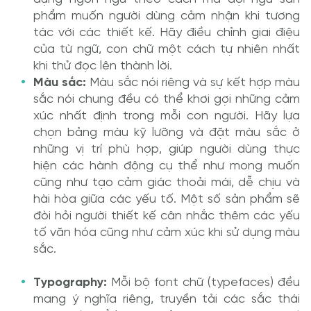
phẩm muốn người dùng cảm nhận khi tương
tác với các thiết kế. Hãy điều chỉnh giai điệu
của từ ngữ, con chữ một cách tự nhiên nhất
khi thử đọc lên thành lời.
Màu sắc:
Màu sắc nói riêng và sự kết hợp màu
sắc nói chung đều có thể khơi gợi những cảm
xúc nhất định trong mỗi con người. Hãy lựa
chọn bảng màu kỹ lưỡng và đặt màu sắc ở
những vị trí phù hợp, giúp người dùng thực
hiện các hành động cụ thể như mong muốn
cũng như tạo cảm giác thoải mái, dễ chịu và
hài hòa giữa các yếu tố. Một số sản phẩm sẽ
đòi hỏi người thiết kế cân nhắc thêm các yếu
tố văn hóa cũng như cảm xúc khi sử dụng màu
sắc.
Typography:
Mỗi bộ font chữ (typefaces) đều
mang ý nghĩa riêng, truyền tải các sắc thái