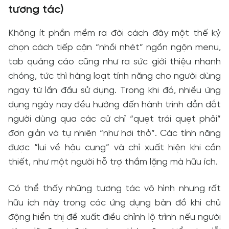
tương tác)
Không ít phần mềm ra đời cách đây một thế kỷ
chọn cách tiếp cận “nhồi nhét” ngồn ngộn menu,
tab quảng cáo cũng như ra sức giới thiệu nhanh
chóng, tức thì hàng loạt tính năng cho người dùng
ngay từ lần đầu sử dụng. Trong khi đó, nhiều ứng
dụng ngày nay đều hướng đến hành trình dẫn dắt
người dùng qua các cử chỉ “quẹt trái quẹt phải”
đơn giản và tự nhiên “như hơi thở”. Các tính năng
được “lui về hậu cung” và chỉ xuất hiện khi cần
thiết, như một người hỗ trợ thầm lặng mà hữu ích.
Có thể thấy những tương tác vô hình nhưng rất
hữu ích này trong các ứng dụng bản đồ khi chủ
động hiển thị đề xuất điều chỉnh lộ trình nếu người