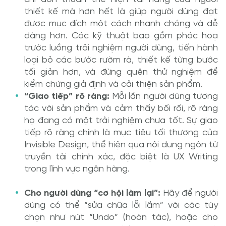
thiết kế mà hơn hết là giúp người dùng đạt
được mục đích một cách nhanh chóng và dễ
dàng hơn. Các kỹ thuật bao gồm phác hoạ
trước luồng trải nghiệm người dùng, tiến hành
loại bỏ các bước rườm rà, thiết kế từng bước
tối giản hơn, và đừng quên thử nghiệm để
kiểm chứng giả định và cải thiện sản phẩm.
“Giao tiếp” rõ ràng:
Mỗi lần người dùng tương
tác với sản phẩm và cảm thấy bối rối, rõ ràng
họ đang có một trải nghiệm chưa tốt. Sự giao
tiếp rõ ràng chính là mục tiêu tối thượng của
Invisible Design, thể hiện qua nội dung ngôn từ
truyền tải chính xác, đặc biệt là UX Writing
trong lĩnh vực ngân hàng.
Cho người dùng “cơ hội làm lại”:
Hãy để người
dùng có thể “sửa chữa lỗi lầm” với các tùy
chọn như nút “Undo” (hoàn tác), hoặc cho