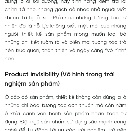
dùng lỡ đi sai đường, hay tính năng kiểm tra lỗi
chính tả nhẹ nhàng gạch đỏ nhắc nhở người viết
khi có từ bị lỗi sai. Phía sau những tương tác tự
nhiên đó là nỗ lực không biết mệt mỏi của những
người thiết kế sản phẩm mong muốn loại bỏ
những chi tiết rườm rà và biến mọi tương tác trở
nên trực quan, thân thiện và ngày càng “vô hình”
hơn.
Product invisibility (Vô hình trong trải
nghiệm sản phẩm)
Ở cấp độ sản phẩm, thiết kế không còn dừng lại ở
những chỉ báo tương tác đơn thuần mà còn nằm
ở khía cạnh vận hành sản phẩm hoàn toàn tự
động. Đội ngũ sản phẩm sử dụng sức mạnh công
nghệ để tự động tối ưu các trải nghiệm, trở nên