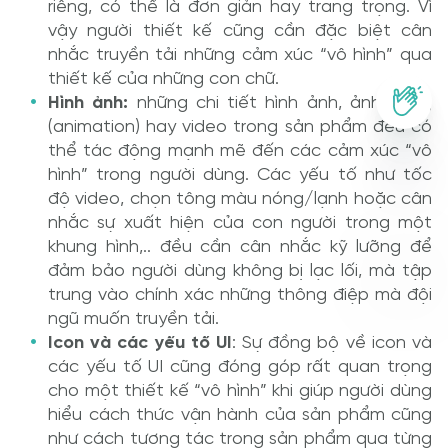
riêng, có thể là đơn giản hay trang trọng. Vì
vậy người thiết kế cũng cần đặc biệt cân
nhắc truyền tải những cảm xúc “vô hình” qua
thiết kế của những con chữ.
Hình ảnh:
những chi tiết hình ảnh, ảnh động
(animation) hay video trong sản phẩm đều có
thể tác động mạnh mẽ đến các cảm xúc “vô
hình” trong người dùng. Các yếu tố như tốc
độ video, chọn tông màu nóng/lạnh hoặc cân
nhắc sự xuất hiện của con người trong một
khung hình,.. đều cần cân nhắc kỹ lưỡng để
đảm bảo người dùng không bị lạc lối, mà tập
trung vào chính xác những thông điệp mà đội
ngũ muốn truyền tải.
Icon và các yếu tố UI
: Sự đồng bộ về icon và
các yếu tố UI cũng đóng góp rất quan trọng
cho một thiết kế “vô hình” khi giúp người dùng
hiểu cách thức vận hành của sản phẩm cũng
như cách tương tác trong sản phẩm qua từng