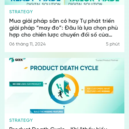
STRATEGY
Mua giải pháp sẵn có hay Tự phát triển
giải pháp “may đo”: Đâu là lựa chọn phù
hợp cho chiến lược chuyển đổi số của
doanh nghiệp?
06 tháng 11, 2024
5
phút
STRATEGY