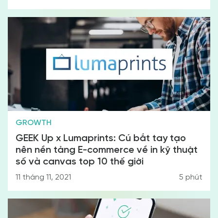
GROWTH
GEEK Up x Lumaprints: Cú bắt tay tạo
nên nền tảng E-commerce về in kỹ thuật
số và canvas top 10 thế giới
11 tháng 11, 2021
5
phút