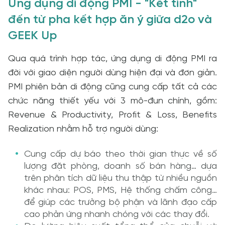
Ứng dụng di động PMI - "Kết tinh"
đến từ pha kết hợp ăn ý giữa d2o và
GEEK Up
Qua quá trình hợp tác, ứng dụng di động PMI ra
đời với giao diện người dùng hiện đại và đơn giản.
PMI phiên bản di động cũng cung cấp tất cả các
chức năng thiết yếu với 3 mô-đun chính, gồm:
Revenue & Productivity, Profit & Loss, Benefits
Realization nhằm hỗ trợ người dùng:
Cung cấp dự báo theo thời gian thực về số
lượng đặt phòng, doanh số bán hàng… dựa
trên phân tích dữ liệu thu thập từ nhiều nguồn
khác nhau: POS, PMS, Hệ thống chấm công…
để giúp các trưởng bộ phận và lãnh đạo cấp
cao phản ứng nhanh chóng với các thay đổi.