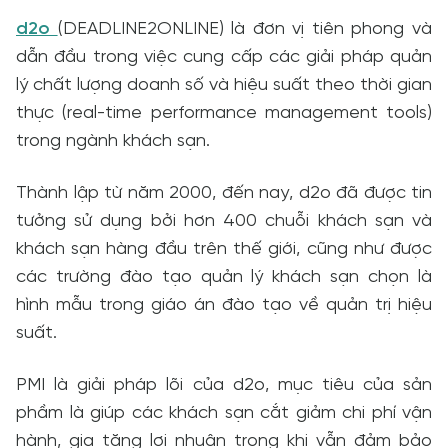
d2o
(DEADLINE2ONLINE) là đơn vị tiên phong và
dẫn đầu trong việc cung cấp các giải pháp quản
lý chất lượng doanh số và hiệu suất theo thời gian
thực (real-time performance management tools)
trong ngành khách sạn.
Thành lập từ năm 2000, đến nay, d2o đã được tin
tưởng sử dụng bởi hơn 400 chuỗi khách sạn và
khách sạn hàng đầu trên thế giới, cũng như được
các trường đào tạo quản lý khách sạn chọn là
hình mẫu trong giáo án đào tạo về quản trị hiệu
suất.
PMI là giải pháp lõi của d2o, mục tiêu của sản
phầm là giúp các khách sạn cắt giảm chi phí vận
hành, gia tăng lợi nhuận trong khi vẫn đảm bảo