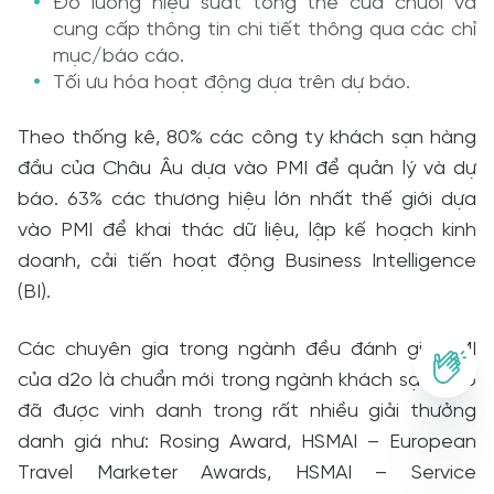
Đo lường hiệu suất tổng thể của chuỗi và
cung cấp thông tin chi tiết thông qua các chỉ
mục/báo cáo.
Tối ưu hóa hoạt động dựa trên dự báo.
Theo thống kê, 80% các công ty khách sạn hàng
đầu của Châu Âu dựa vào PMI để quản lý và dự
báo. 63% các thương hiệu lớn nhất thế giới dựa
vào PMI để khai thác dữ liệu, lập kế hoạch kinh
doanh, cải tiến hoạt động Business Intelligence
(BI).
Các chuyên gia trong ngành đều đánh giá PMI
của d2o là chuẩn mới trong ngành khách sạn. d2o
đã được vinh danh trong rất nhiều giải thưởng
danh giá như: Rosing Award, HSMAI – European
Travel Marketer Awards, HSMAI – Service