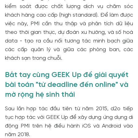
kiểm soát được chất lượng dịch vụ chăm sóc
khách hàng cao cấp (high standard). Để làm được
việc này, PMI cần thu thập và phân tích dữ liệu
theo thời gian thực, dự đoán xu hướng, và số hoá
data - tạo ra cầu nối tương tác minh bạch giữa
các cấp quản lý và giữa các phòng ban, các
khách sạn trong chuỗi.
Bắt tay cùng GEEK Up để giải quyết
bài toán "từ deadline đến online" và
mở rộng hệ sinh thái
Sau lần hợp tác đầu tiên từ năm 2015, d2o tiếp
tục hợp tác với GEEK Up để xây dựng ứng dụng di
động PMI trên hệ điều hành iOS và Android vào
năm 2018.