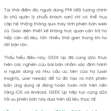
Tại thời điểm đó, người dùng PMI (đối tượng chính
là chủ quản lý chuỗi khách sạn) chỉ có thể truy
cập hệ thống thông qua máy tính phiên bản web
cũ. Giao diện thiết kế không trực quan cản trở họ
tiếp cận dữ liệu, tốn nhiều thời gian trong khi họ
rất bận rộn.
Thấu hiểu điều này, GEEK Up đã cùng d2o thực
hiện các nghiên cứu bài bản nhằm xác định hành
vi người dùng và nhu cầu ưu tiên của họ (user
insights, user needs) để từ đó tạo ra một phiên
bản ứng dụng di động hoàn toàn mới trên nền
tảng iOS và Android. GEEK Up tiếp tục cùng d2o
tối ưu phiên bản này dựa trên dữ liệu thực tế.